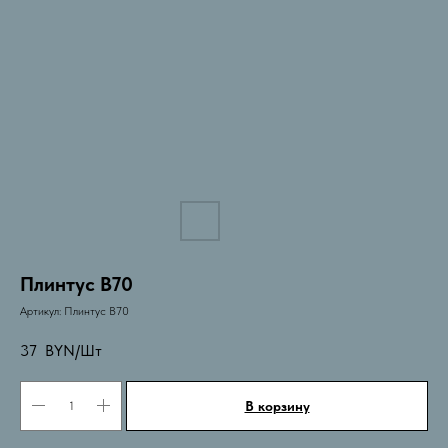
Плинтус B70
Артикул:
Плинтус B70
37
BYN/Шт
В корзину