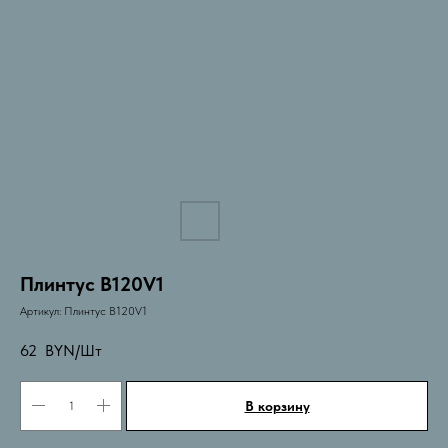
Плинтус B120V1
Артикул:
Плинтус B120V1
62
BYN/Шт
В корзину