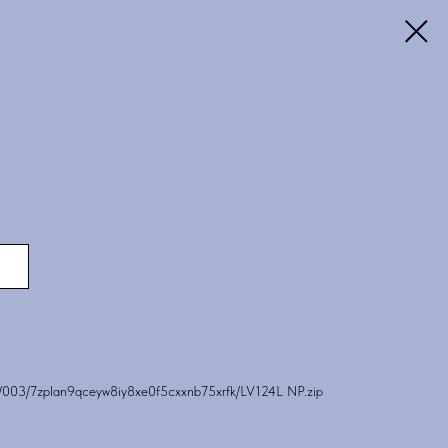
ock/003/7zplan9qceyw8iy8xe0f5cxxnb75xrfk/LV124L NP.zip