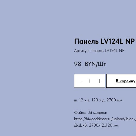
Панель LV124L NP
Артикул:
Панель LV124L NP
98
BYN/Шт
В корзину
ш. 12 х в. 120 х д. 2700 мм
Файлы 3d модели:
https://hiwooddecor.ru/upload/ibl
ДxШxВ: 2700x12x120 мм