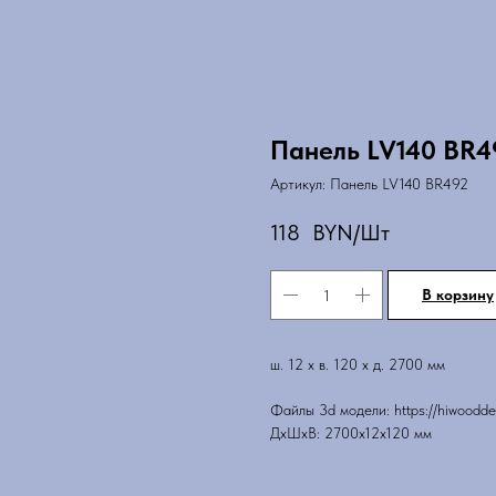
Панель LV140 BR4
Артикул:
Панель LV140 BR492
118
BYN/Шт
В корзину
ш. 12 х в. 120 х д. 2700 мм
Файлы 3d модели: https://hiwooddec
ДxШxВ: 2700x12x120 мм