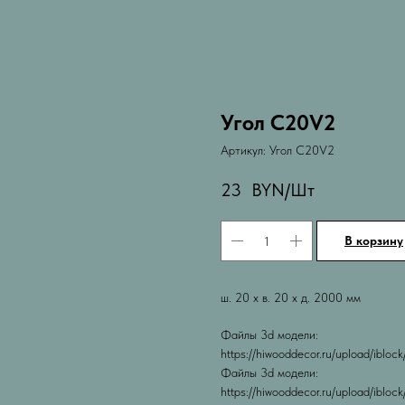
Угол C20V2
Артикул:
Угол C20V2
23
BYN/Шт
В корзину
ш. 20 х в. 20 х д. 2000 мм
Файлы 3d модели:
https://hiwooddecor.ru/upload/i
Файлы 3d модели:
https://hiwooddecor.ru/upload/ib