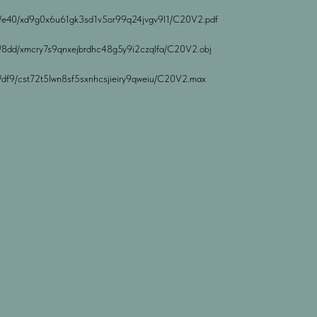
ock/e40/xd9g0x6u61gk3sd1v5or99q24jvgv9l1/C20V2.pdf
ock/8dd/xmcry7s9qnxejbrdhc48g5y9i2czqlfa/C20V2.obj
ck/df9/cst72t5lwn8sf5sxnhcsjieiry9qweiu/C20V2.max