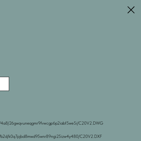
block/4a8/26gwqvuneqgmr9fvwcgp6p2iabf5we5i/C20V2.DWG
lock/b2d/k0q7pjbd8mwd95wnr89ngi25izw4y480/C20V2.DXF