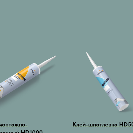
монтажно-
Клей-шпатлевка HD5
вочный HD1000