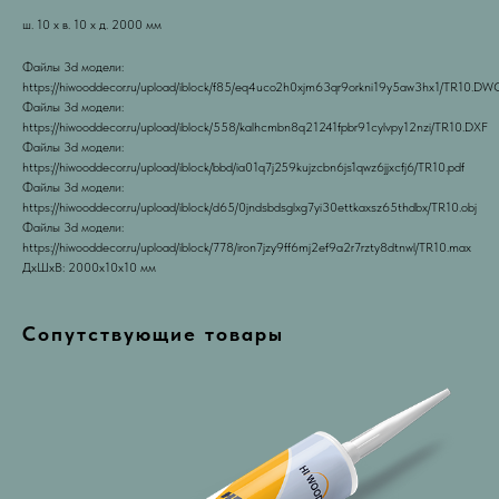
ш. 10 х в. 10 х д. 2000 мм
Файлы 3d модели:
https://hiwooddecor.ru/upload/iblock/f85/eq4uco2h0xjm63qr9orkni19y5aw3hx1/TR10.DW
Файлы 3d модели:
https://hiwooddecor.ru/upload/iblock/558/kalhcmbn8q21241fpbr91cylvpy12nzi/TR10.DXF
Файлы 3d модели:
https://hiwooddecor.ru/upload/iblock/bbd/ia01q7j259kujzcbn6js1qwz6jjxcfj6/TR10.pdf
Файлы 3d модели:
https://hiwooddecor.ru/upload/iblock/d65/0jndsbdsglxg7yi30ettkaxsz65thdbx/TR10.obj
Файлы 3d модели:
https://hiwooddecor.ru/upload/iblock/778/iron7jzy9ff6mj2ef9a2r7rzty8dtnwl/TR10.max
ДxШxВ: 2000x10x10 мм
Сопутствующие товары