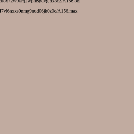
hnmcuox72w90rq2wpmsgdvgjdx8c2/A156.obj
k2347vl6nxxs0nmg9nud06jk0z0e/A156.max