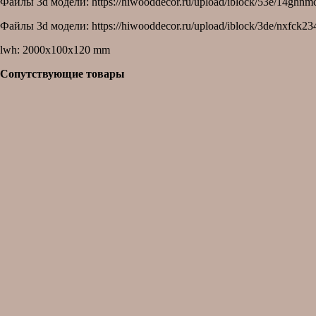
Файлы 3d модели: https://hiwooddecor.ru/upload/iblock/53e/14g
Файлы 3d модели: https://hiwooddecor.ru/upload/iblock/3de/nxfc
lwh: 2000x100x120 mm
Сопутствующие товары